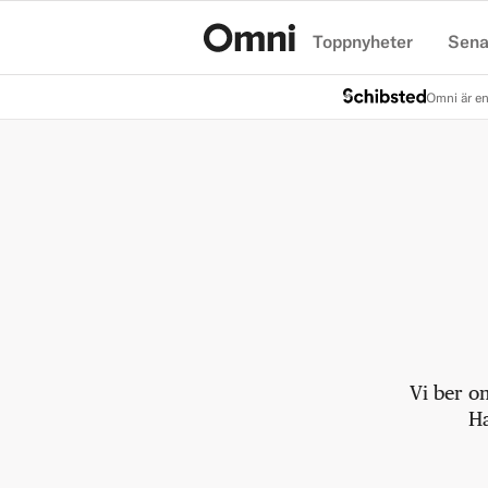
Toppnyheter
Sena
Hem
Omni är en
Vi ber o
Ha