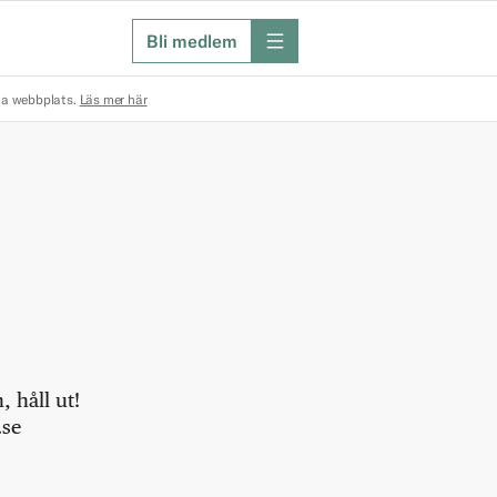
Bli medlem
meny
na webbplats.
Läs mer här
 håll ut!
.se