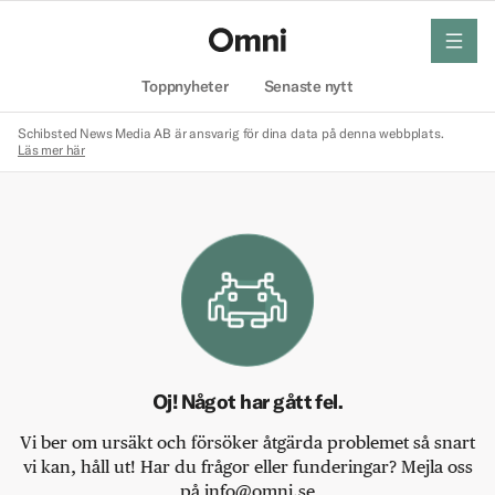
meny
Hem
Toppnyheter
Senaste nytt
Schibsted News Media AB är ansvarig för dina data på denna webbplats.
Läs mer här
Oj! Något har gått fel.
Vi ber om ursäkt och försöker åtgärda problemet så snart
vi kan, håll ut! Har du frågor eller funderingar? Mejla oss
på info@omni.se