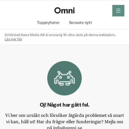
meny
Hem
Toppnyheter
Senaste nytt
Schibsted News Media AB är ansvarig för dina data på denna webbplats.
Läs mer här
Oj! Något har gått fel.
Vi ber om ursäkt och försöker åtgärda problemet så snart
vi kan, håll ut! Har du frågor eller funderingar? Mejla oss
på info@omni.se