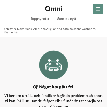
meny
Hem
Toppnyheter
Senaste nytt
Schibsted News Media AB är ansvarig för dina data på denna webbplats.
Läs mer här
Oj! Något har gått fel.
Vi ber om ursäkt och försöker åtgärda problemet så snart
vi kan, håll ut! Har du frågor eller funderingar? Mejla oss
på info@omni.se