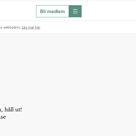
Bli medlem
meny
na webbplats.
Läs mer här
 håll ut!
.se