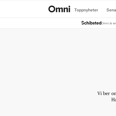
Toppnyheter
Sena
Hem
Omni är en
Vi ber o
Ha