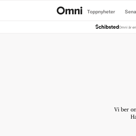
Toppnyheter
Sena
Hem
Omni är en
Vi ber o
Ha