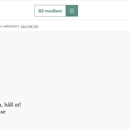
Bli medlem
meny
na webbplats.
Läs mer här
 håll ut!
.se