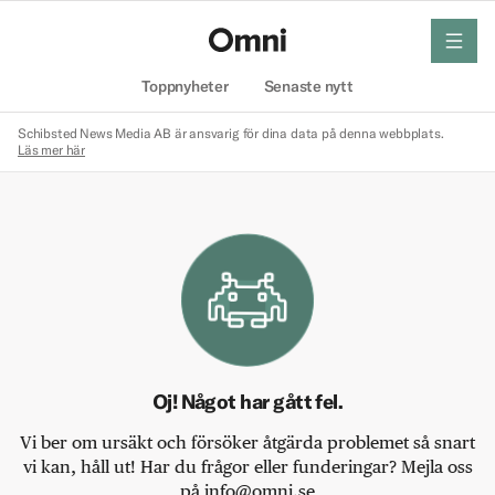
meny
Hem
Toppnyheter
Senaste nytt
Schibsted News Media AB är ansvarig för dina data på denna webbplats.
Läs mer här
Oj! Något har gått fel.
Vi ber om ursäkt och försöker åtgärda problemet så snart
vi kan, håll ut! Har du frågor eller funderingar? Mejla oss
på info@omni.se