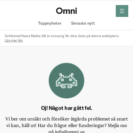
meny
Hem
Toppnyheter
Senaste nytt
Schibsted News Media AB är ansvarig för dina data på denna webbplats.
Läs mer här
Oj! Något har gått fel.
Vi ber om ursäkt och försöker åtgärda problemet så snart
vi kan, håll ut! Har du frågor eller funderingar? Mejla oss
på info@omni.se