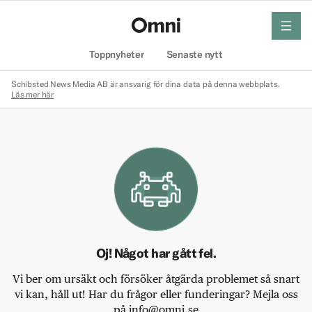
meny
Hem
Toppnyheter
Senaste nytt
Schibsted News Media AB är ansvarig för dina data på denna webbplats.
Läs mer här
Oj! Något har gått fel.
Vi ber om ursäkt och försöker åtgärda problemet så snart
vi kan, håll ut! Har du frågor eller funderingar? Mejla oss
på info@omni.se