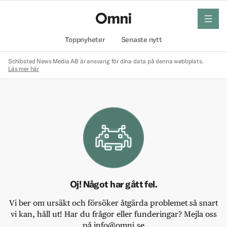
meny
Hem
Toppnyheter
Senaste nytt
Schibsted News Media AB är ansvarig för dina data på denna webbplats.
Läs mer här
Oj! Något har gått fel.
Vi ber om ursäkt och försöker åtgärda problemet så snart
vi kan, håll ut! Har du frågor eller funderingar? Mejla oss
på info@omni.se