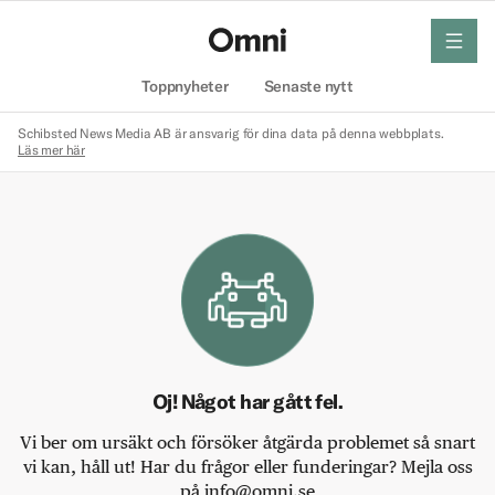
meny
Hem
Toppnyheter
Senaste nytt
Schibsted News Media AB är ansvarig för dina data på denna webbplats.
Läs mer här
Oj! Något har gått fel.
Vi ber om ursäkt och försöker åtgärda problemet så snart
vi kan, håll ut! Har du frågor eller funderingar? Mejla oss
på info@omni.se