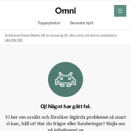
meny
Hem
Toppnyheter
Senaste nytt
Schibsted News Media AB är ansvarig för dina data på denna webbplats.
Läs mer här
Oj! Något har gått fel.
Vi ber om ursäkt och försöker åtgärda problemet så snart
vi kan, håll ut! Har du frågor eller funderingar? Mejla oss
på info@omni.se