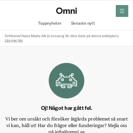
meny
Hem
Toppnyheter
Senaste nytt
Schibsted News Media AB är ansvarig för dina data på denna webbplats.
Läs mer här
Oj! Något har gått fel.
Vi ber om ursäkt och försöker åtgärda problemet så snart
vi kan, håll ut! Har du frågor eller funderingar? Mejla oss
på info@omni.se