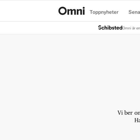
Toppnyheter
Sena
Hem
Omni är en
Vi ber o
Ha