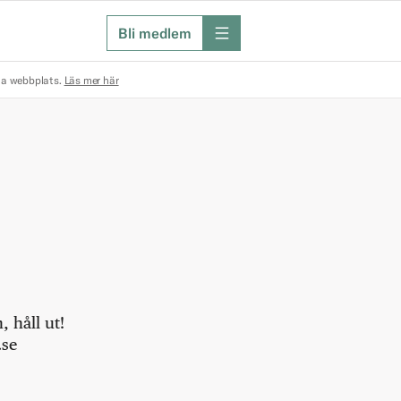
Bli medlem
meny
na webbplats.
Läs mer här
 håll ut!
.se