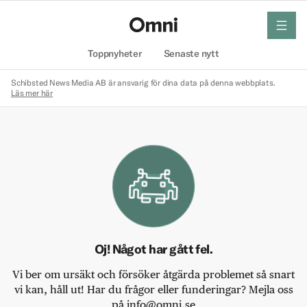
meny
Hem
Toppnyheter
Senaste nytt
Schibsted News Media AB är ansvarig för dina data på denna webbplats.
Läs mer här
Oj! Något har gått fel.
Vi ber om ursäkt och försöker åtgärda problemet så snart
vi kan, håll ut! Har du frågor eller funderingar? Mejla oss
på info@omni.se