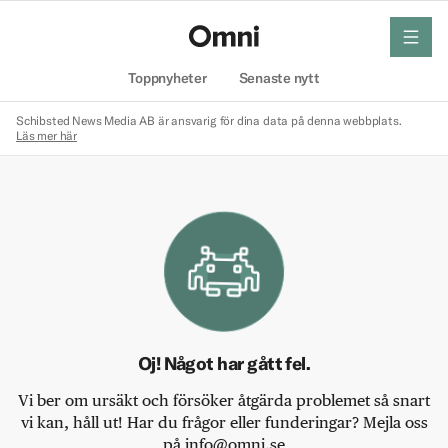
meny
Hem
Toppnyheter
Senaste nytt
Schibsted News Media AB är ansvarig för dina data på denna webbplats.
Läs mer här
Oj! Något har gått fel.
Vi ber om ursäkt och försöker åtgärda problemet så snart
vi kan, håll ut! Har du frågor eller funderingar? Mejla oss
på info@omni.se