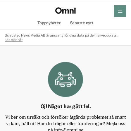
meny
Hem
Toppnyheter
Senaste nytt
Schibsted News Media AB är ansvarig för dina data på denna webbplats.
Läs mer här
Oj! Något har gått fel.
Vi ber om ursäkt och försöker åtgärda problemet så snart
vi kan, håll ut! Har du frågor eller funderingar? Mejla oss
på info@omni.se