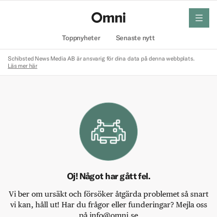
meny
Hem
Toppnyheter
Senaste nytt
Schibsted News Media AB är ansvarig för dina data på denna webbplats.
Läs mer här
Oj! Något har gått fel.
Vi ber om ursäkt och försöker åtgärda problemet så snart
vi kan, håll ut! Har du frågor eller funderingar? Mejla oss
på info@omni.se