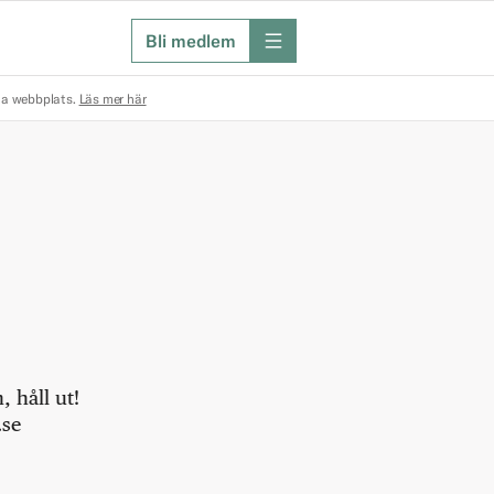
Bli medlem
meny
na webbplats.
Läs mer här
 håll ut!
.se