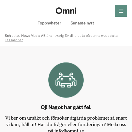
meny
Hem
Toppnyheter
Senaste nytt
Schibsted News Media AB är ansvarig för dina data på denna webbplats.
Läs mer här
Oj! Något har gått fel.
Vi ber om ursäkt och försöker åtgärda problemet så snart
vi kan, håll ut! Har du frågor eller funderingar? Mejla oss
på info@omni.se