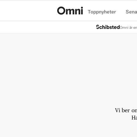
Toppnyheter
Sena
Hem
Omni är en
Vi ber o
Ha