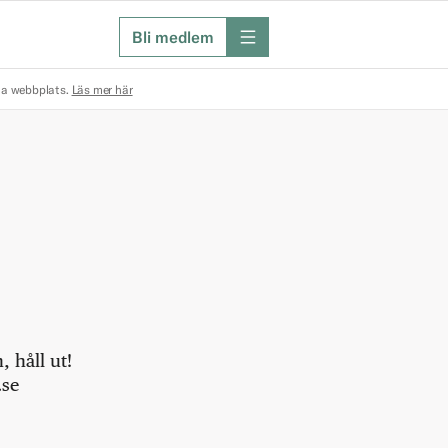
Bli medlem
meny
na webbplats.
Läs mer här
 håll ut!
.se