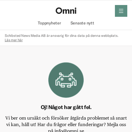
meny
Hem
Toppnyheter
Senaste nytt
Schibsted News Media AB är ansvarig för dina data på denna webbplats.
Läs mer här
Oj! Något har gått fel.
Vi ber om ursäkt och försöker åtgärda problemet så snart
vi kan, håll ut! Har du frågor eller funderingar? Mejla oss
på info@omni.se