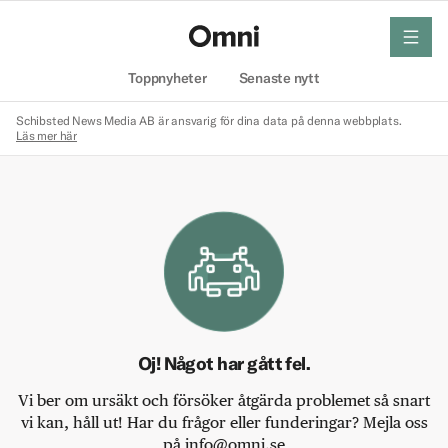
meny
Hem
Toppnyheter
Senaste nytt
Schibsted News Media AB är ansvarig för dina data på denna webbplats.
Läs mer här
Oj! Något har gått fel.
Vi ber om ursäkt och försöker åtgärda problemet så snart
vi kan, håll ut! Har du frågor eller funderingar? Mejla oss
på info@omni.se