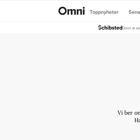
Toppnyheter
Sena
Hem
Omni är en
Vi ber o
Ha