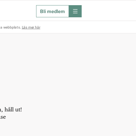
Bli medlem
meny
na webbplats.
Läs mer här
 håll ut!
.se