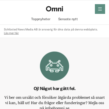
meny
Hem
Toppnyheter
Senaste nytt
Schibsted News Media AB är ansvarig för dina data på denna webbplats.
Läs mer här
Oj! Något har gått fel.
Vi ber om ursäkt och försöker åtgärda problemet så snart
vi kan, håll ut! Har du frågor eller funderingar? Mejla oss
på info@omni.se