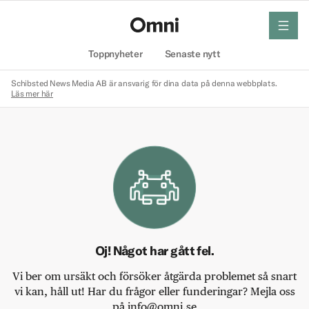
meny
Hem
Toppnyheter
Senaste nytt
Schibsted News Media AB är ansvarig för dina data på denna webbplats.
Läs mer här
Oj! Något har gått fel.
Vi ber om ursäkt och försöker åtgärda problemet så snart
vi kan, håll ut! Har du frågor eller funderingar? Mejla oss
på info@omni.se