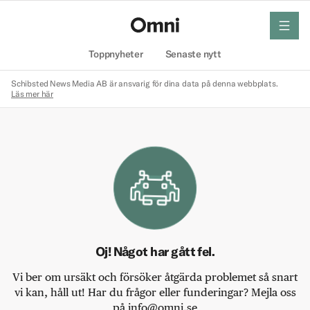
meny
Hem
Toppnyheter
Senaste nytt
Schibsted News Media AB är ansvarig för dina data på denna webbplats.
Läs mer här
Oj! Något har gått fel.
Vi ber om ursäkt och försöker åtgärda problemet så snart
vi kan, håll ut! Har du frågor eller funderingar? Mejla oss
på info@omni.se