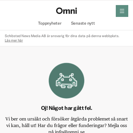
meny
Hem
Toppnyheter
Senaste nytt
Schibsted News Media AB är ansvarig för dina data på denna webbplats.
Läs mer här
Oj! Något har gått fel.
Vi ber om ursäkt och försöker åtgärda problemet så snart
vi kan, håll ut! Har du frågor eller funderingar? Mejla oss
på info@omni.se