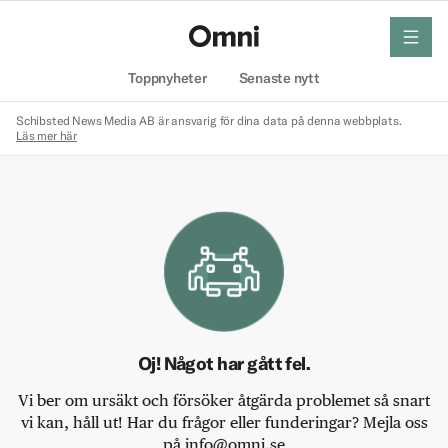
meny
Hem
Toppnyheter
Senaste nytt
Schibsted News Media AB är ansvarig för dina data på denna webbplats.
Läs mer här
Oj! Något har gått fel.
Vi ber om ursäkt och försöker åtgärda problemet så snart
vi kan, håll ut! Har du frågor eller funderingar? Mejla oss
på info@omni.se