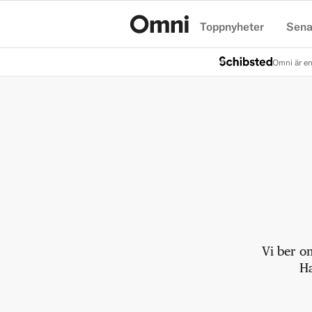
Toppnyheter
Sena
Hem
Omni är en
Vi ber o
Ha