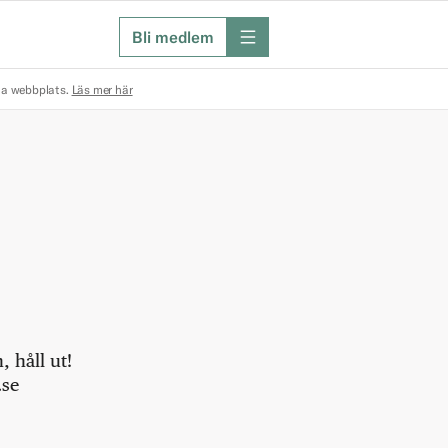
Bli medlem
meny
na webbplats.
Läs mer här
 håll ut!
.se