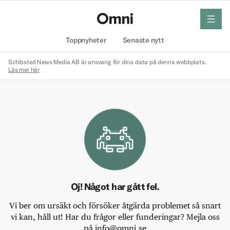
meny
Hem
Toppnyheter
Senaste nytt
Schibsted News Media AB är ansvarig för dina data på denna webbplats.
Läs mer här
Oj! Något har gått fel.
Vi ber om ursäkt och försöker åtgärda problemet så snart
vi kan, håll ut! Har du frågor eller funderingar? Mejla oss
på info@omni.se