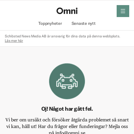
meny
Hem
Toppnyheter
Senaste nytt
Schibsted News Media AB är ansvarig för dina data på denna webbplats.
Läs mer här
Oj! Något har gått fel.
Vi ber om ursäkt och försöker åtgärda problemet så snart
vi kan, håll ut! Har du frågor eller funderingar? Mejla oss
på info@omni.se