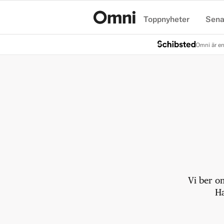
Toppnyheter
Sena
Hem
Omni är en
Vi ber o
Ha