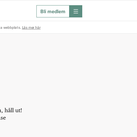
Bli medlem
meny
na webbplats.
Läs mer här
 håll ut!
.se