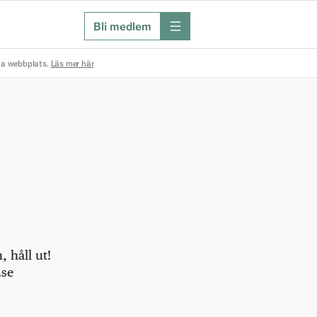
Bli medlem
meny
na webbplats.
Läs mer här
 håll ut!
.se