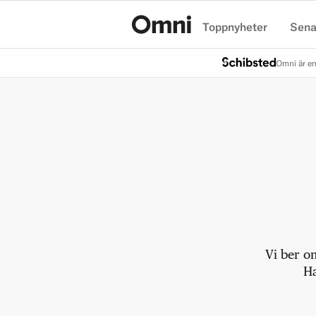
Toppnyheter
Sena
Hem
Omni är en
Vi ber o
Ha