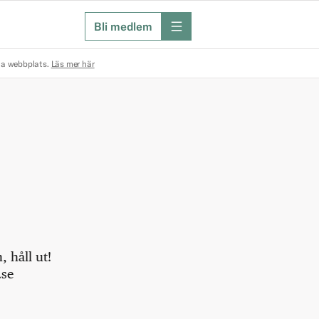
Bli medlem
meny
na webbplats.
Läs mer här
 håll ut!
.se