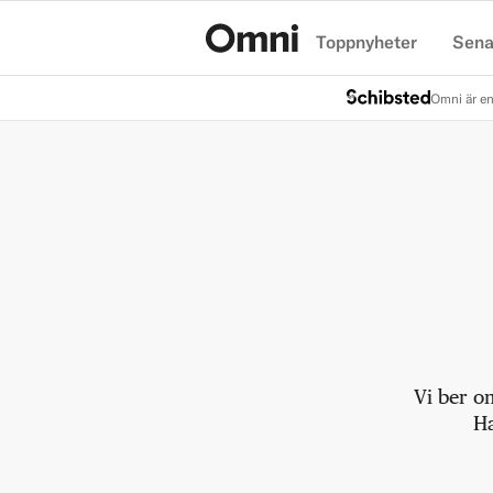
Toppnyheter
Sena
Hem
Omni är en
Vi ber o
Ha