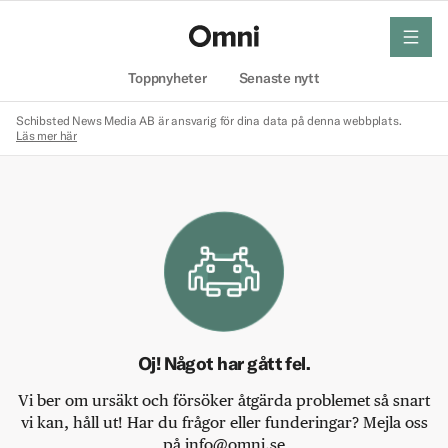
meny
Hem
Toppnyheter
Senaste nytt
Schibsted News Media AB är ansvarig för dina data på denna webbplats.
Läs mer här
Oj! Något har gått fel.
Vi ber om ursäkt och försöker åtgärda problemet så snart
vi kan, håll ut! Har du frågor eller funderingar? Mejla oss
på info@omni.se