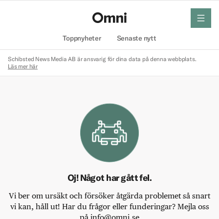
meny
Hem
Toppnyheter
Senaste nytt
Schibsted News Media AB är ansvarig för dina data på denna webbplats.
Läs mer här
Oj! Något har gått fel.
Vi ber om ursäkt och försöker åtgärda problemet så snart
vi kan, håll ut! Har du frågor eller funderingar? Mejla oss
på info@omni.se