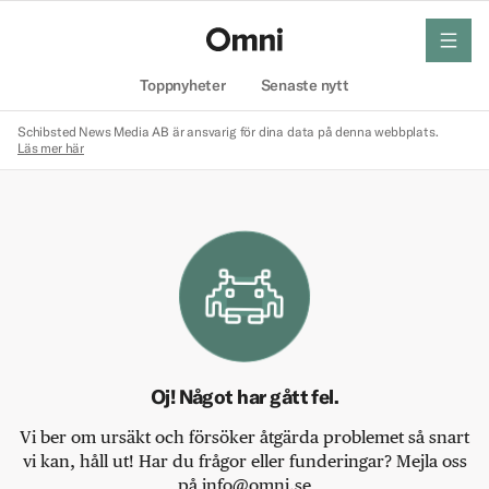
meny
Hem
Toppnyheter
Senaste nytt
Schibsted News Media AB är ansvarig för dina data på denna webbplats.
Läs mer här
Oj! Något har gått fel.
Vi ber om ursäkt och försöker åtgärda problemet så snart
vi kan, håll ut! Har du frågor eller funderingar? Mejla oss
på info@omni.se