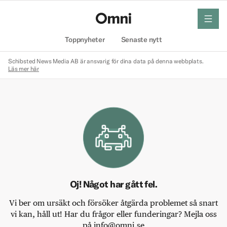
meny
Hem
Toppnyheter
Senaste nytt
Schibsted News Media AB är ansvarig för dina data på denna webbplats.
Läs mer här
Oj! Något har gått fel.
Vi ber om ursäkt och försöker åtgärda problemet så snart
vi kan, håll ut! Har du frågor eller funderingar? Mejla oss
på info@omni.se