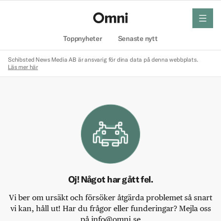
meny
Hem
Toppnyheter
Senaste nytt
Schibsted News Media AB är ansvarig för dina data på denna webbplats.
Läs mer här
Oj! Något har gått fel.
Vi ber om ursäkt och försöker åtgärda problemet så snart
vi kan, håll ut! Har du frågor eller funderingar? Mejla oss
på info@omni.se