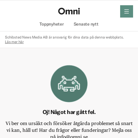
meny
Hem
Toppnyheter
Senaste nytt
Schibsted News Media AB är ansvarig för dina data på denna webbplats.
Läs mer här
Oj! Något har gått fel.
Vi ber om ursäkt och försöker åtgärda problemet så snart
vi kan, håll ut! Har du frågor eller funderingar? Mejla oss
på info@omni.se