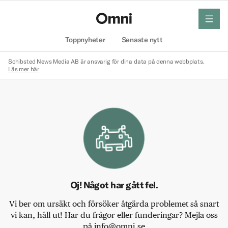
meny
Hem
Toppnyheter
Senaste nytt
Schibsted News Media AB är ansvarig för dina data på denna webbplats.
Läs mer här
Oj! Något har gått fel.
Vi ber om ursäkt och försöker åtgärda problemet så snart
vi kan, håll ut! Har du frågor eller funderingar? Mejla oss
på info@omni.se