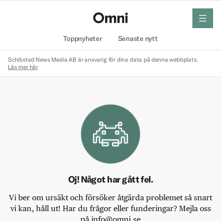
meny
Hem
Toppnyheter
Senaste nytt
Schibsted News Media AB är ansvarig för dina data på denna webbplats.
Läs mer här
Oj! Något har gått fel.
Vi ber om ursäkt och försöker åtgärda problemet så snart
vi kan, håll ut! Har du frågor eller funderingar? Mejla oss
på info@omni.se