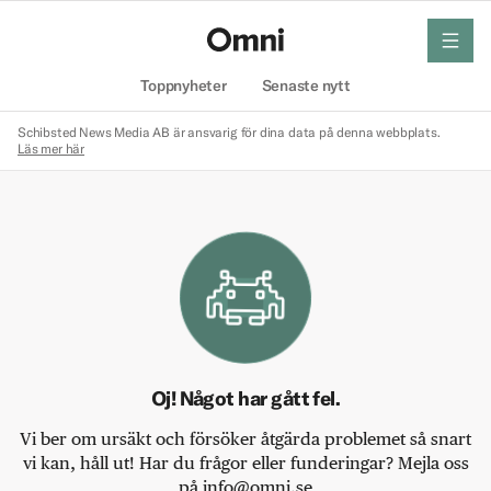
meny
Hem
Toppnyheter
Senaste nytt
Schibsted News Media AB är ansvarig för dina data på denna webbplats.
Läs mer här
Oj! Något har gått fel.
Vi ber om ursäkt och försöker åtgärda problemet så snart
vi kan, håll ut! Har du frågor eller funderingar? Mejla oss
på info@omni.se