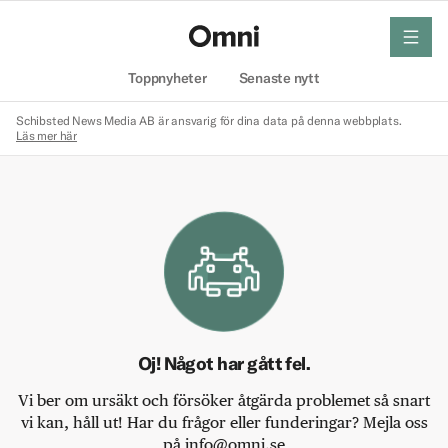
meny
Hem
Toppnyheter
Senaste nytt
Schibsted News Media AB är ansvarig för dina data på denna webbplats.
Läs mer här
Oj! Något har gått fel.
Vi ber om ursäkt och försöker åtgärda problemet så snart
vi kan, håll ut! Har du frågor eller funderingar? Mejla oss
på info@omni.se