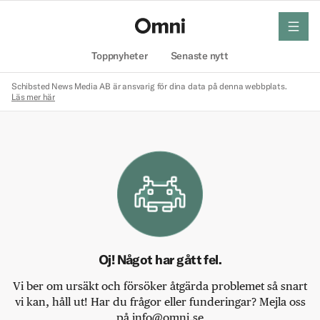
meny
Hem
Toppnyheter
Senaste nytt
Schibsted News Media AB är ansvarig för dina data på denna webbplats.
Läs mer här
Oj! Något har gått fel.
Vi ber om ursäkt och försöker åtgärda problemet så snart
vi kan, håll ut! Har du frågor eller funderingar? Mejla oss
på info@omni.se