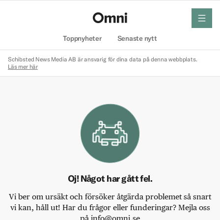
meny
Hem
Toppnyheter
Senaste nytt
Schibsted News Media AB är ansvarig för dina data på denna webbplats.
Läs mer här
Oj! Något har gått fel.
Vi ber om ursäkt och försöker åtgärda problemet så snart
vi kan, håll ut! Har du frågor eller funderingar? Mejla oss
på info@omni.se