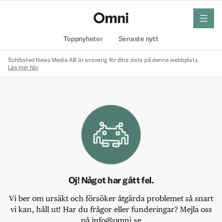
meny
Hem
Toppnyheter
Senaste nytt
Schibsted News Media AB är ansvarig för dina data på denna webbplats.
Läs mer här
Oj! Något har gått fel.
Vi ber om ursäkt och försöker åtgärda problemet så snart
vi kan, håll ut! Har du frågor eller funderingar? Mejla oss
på info@omni.se