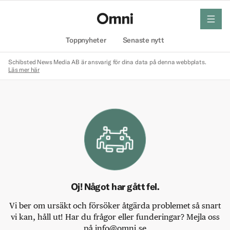
meny
Hem
Toppnyheter
Senaste nytt
Schibsted News Media AB är ansvarig för dina data på denna webbplats.
Läs mer här
Oj! Något har gått fel.
Vi ber om ursäkt och försöker åtgärda problemet så snart
vi kan, håll ut! Har du frågor eller funderingar? Mejla oss
på info@omni.se