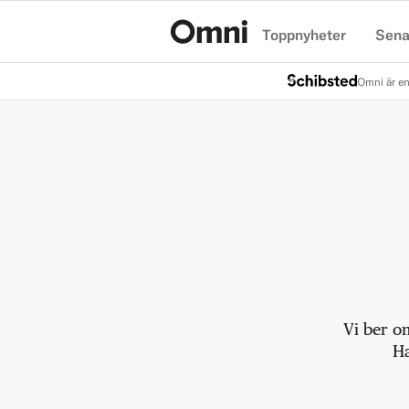
Toppnyheter
Sena
Hem
Omni är en
Vi ber o
Ha