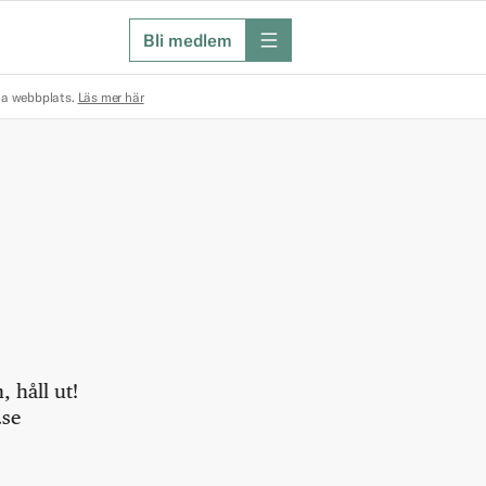
Bli medlem
meny
na webbplats.
Läs mer här
 håll ut!
.se